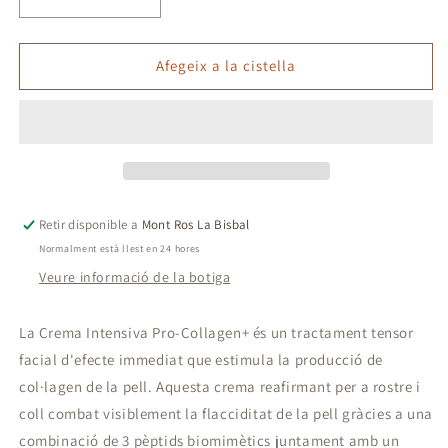
Reduir
Augmentar
quantitat
quantitat
per
per
a
a
Afegeix a la cistella
Crema
Crema
Intensiva
Intensiva
Pro-
Pro-
Collagen+Creme
Collagen+Creme
Retir disponible a
Mont Ros La Bisbal
Normalment està llest en 24 hores
Veure informació de la botiga
La Crema Intensiva Pro-Collagen+ és un tractament tensor
facial d'efecte immediat que estimula la producció de
col·lagen de la pell. Aquesta crema reafirmant per a rostre i
coll combat visiblement la flacciditat de la pell gràcies a una
combinació de 3 pèptids biomimètics juntament amb un